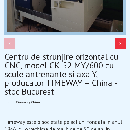
Centru de strunjire orizontal cu
CNC, model CK-52 MY/600 cu
scule antrenante si axa Y,
producator TIMEWAY – China -
stoc Bucuresti
Brand:
Timeway China
Seria:
Timeway este o societate pe actiuni fondata in anul
1946, cu o vechime de mai bine de 50 de ani in