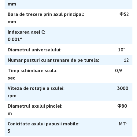
mm
Bara de trecere prin axul principal: Φ52
mm
Indexarea axei C:
0.001°
Diametrul universalului: 10”
Numar posturi cu antrenare de pe turela: 12
Timp schimbare scula: 0,9
sec
Viteza de rotație a sculei: 3000
rpm
Diametrul axului pinolei: Φ80
m
Conicitate axului papusii mobile: MT-
5