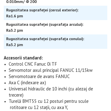
0.010mm/ Ф 200
Rugozitatea suprafeței (cercul exterior):
Ra1.6 μm
Rugozitatea suprafeței (suprafața arcului):
Ra3.2 μm
Rugozitatea suprafeței (suprafața conului):
Ra3.2 μm
Accesorii standard:
Control CNC Fanuc 0i TF
Servomotor axul principal FANUC 11/15kw
Servomotoare de avans FANUC
Axa C (indexare ax)
Universal hidraulic de 10 inchi (cu alezaj de
trecere)
Turelă BMT55 cu 12 posturi pentru scule
rotitoare cu 12 stații, cu axa Y,